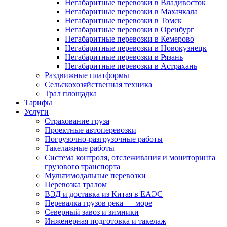
Негабаритные перевозки в Владивосток
Негабаритные перевозки в Махачкала
Негабаритные перевозки в Томск
Негабаритные перевозки в Оренбург
Негабаритные перевозки в Кемерово
Негабаритные перевозки в Новокузнецк
Негабаритные перевозки в Рязань
Негабаритные перевозки в Астрахань
Раздвижные платформы
Сельскохозяйственная техника
Трал площадка
Тарифы
Услуги
Страхование груза
Проектные автоперевозки
Погрузочно-разгрузочные работы
Такелажные работы
Система контроля, отслеживания и мониторинга
грузового транспорта
Мультимодальные перевозки
Перевозка тралом
ВЭД и доставка из Китая в ЕАЭС
Перевалка грузов река — море
Северный завоз и зимники
Инженерная подготовка и такелаж