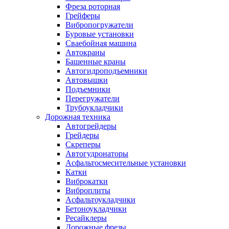
Фреза роторная
Грейферы
Вибропогружатели
Буровые установки
Сваебойная машина
Автокраны
Башенные краны
Автогидроподъемники
Автовышки
Подъемники
Перегружатели
Трубоукладчики
Дорожная техника
Автогрейдеры
Грейдеры
Скреперы
Автогудронаторы
Асфальтосмесительные установки
Катки
Виброкатки
Виброплиты
Асфальтоукладчики
Бетоноукладчики
Ресайклеры
Дорожные фрезы