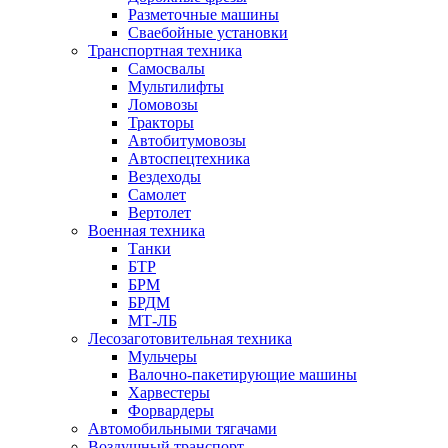
Разметочные машины
Сваебойные установки
Транспортная техника
Самосвалы
Мультилифты
Ломовозы
Тракторы
Автобитумовозы
Автоспецтехника
Вездеходы
Самолет
Вертолет
Военная техника
Танки
БТР
БРМ
БРДМ
МТ-ЛБ
Лесозаготовительная техника
Мульчеры
Валочно-пакетирующие машины
Харвестеры
Форвардеры
Автомобильными тягачами
Воздушный транспорт