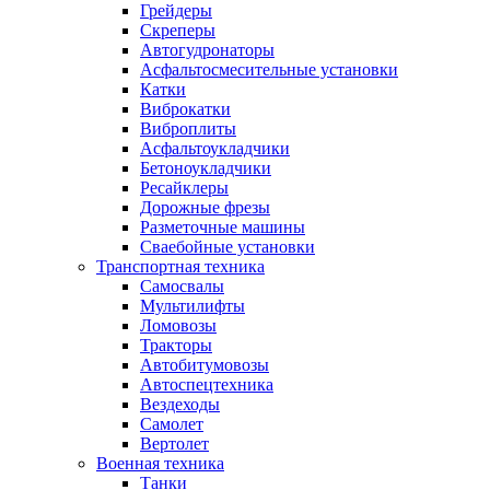
Грейдеры
Скреперы
Автогудронаторы
Асфальтосмесительные установки
Катки
Виброкатки
Виброплиты
Асфальтоукладчики
Бетоноукладчики
Ресайклеры
Дорожные фрезы
Разметочные машины
Сваебойные установки
Транспортная техника
Самосвалы
Мультилифты
Ломовозы
Тракторы
Автобитумовозы
Автоспецтехника
Вездеходы
Самолет
Вертолет
Военная техника
Танки