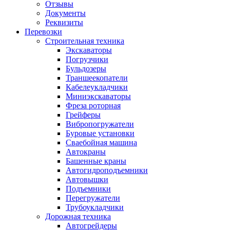
Отзывы
Документы
Реквизиты
Перевозки
Строительная техника
Экскаваторы
Погрузчики
Бульдозеры
Траншеекопатели
Кабелеукладчики
Миниэкскаваторы
Фреза роторная
Грейферы
Вибропогружатели
Буровые установки
Сваебойная машина
Автокраны
Башенные краны
Автогидроподъемники
Автовышки
Подъемники
Перегружатели
Трубоукладчики
Дорожная техника
Автогрейдеры