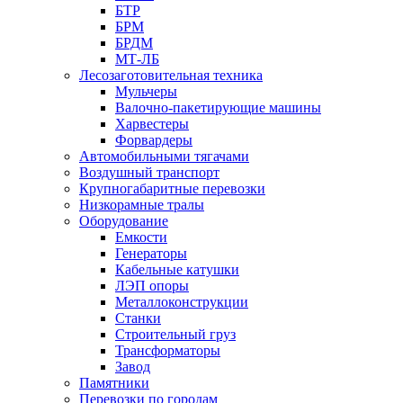
БТР
БРМ
БРДМ
МТ-ЛБ
Лесозаготовительная техника
Мульчеры
Валочно-пакетирующие машины
Харвестеры
Форвардеры
Автомобильными тягачами
Воздушный транспорт
Крупногабаритные перевозки
Низкорамные тралы
Оборудование
Емкости
Генераторы
Кабельные катушки
ЛЭП опоры
Металлоконструкции
Станки
Строительный груз
Трансформаторы
Завод
Памятники
Перевозки по городам