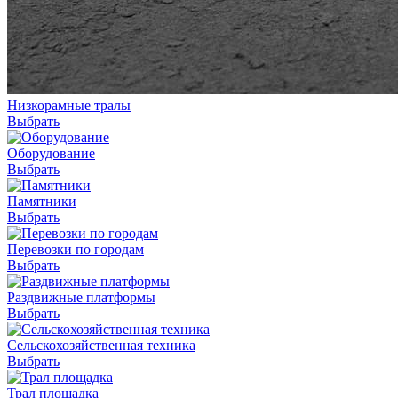
Низкорамные тралы
Выбрать
Оборудование
Выбрать
Памятники
Выбрать
Перевозки по городам
Выбрать
Раздвижные платформы
Выбрать
Сельскохозяйственная техника
Выбрать
Трал площадка