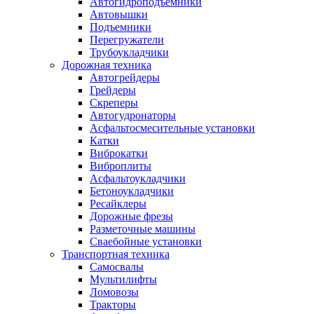
Автогидроподъемники
Автовышки
Подъемники
Перегружатели
Трубоукладчики
Дорожная техника
Автогрейдеры
Грейдеры
Скреперы
Автогудронаторы
Асфальтосмесительные установки
Катки
Виброкатки
Виброплиты
Асфальтоукладчики
Бетоноукладчики
Ресайклеры
Дорожные фрезы
Разметочные машины
Сваебойные установки
Транспортная техника
Самосвалы
Мультилифты
Ломовозы
Тракторы