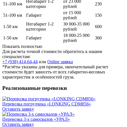
Негабарит 1-2
от 23 000
51-100 км
230
категории
рублей
от 15 000
51-100 км
Габарит
150
рублей
Негабарит 1-2
30 000-35 000
1-50 км
600
категории
рублей
18 000-25 000
1-50 км
Габарит
360
рублей
Показать полностью
Для расчета точной стоимости обратитесь к нашим
специалистам:
+7 (938) 414-64-44
или
Online заявка
*Расчёты указаны для примера, окончательный расчет
стоимости будет зависеть от всех габаритно-весовых
характеристик и особенностей груза.
Реализованные перевозки
Перевозка погрузчика «LONKING CDM856»
Оставить заявку
Перевозка 3-х самосвалов «УРАЛ»
Оставить заявку