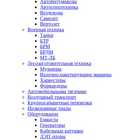
Автобитумовозы
Автоспецтехника
Вездеходы
Самолет
Вертолет
Военная техника
Танки
БТР
БРМ
БРДМ
МТ-ЛБ
Лесозаготовительная техника
Мульчеры
Валочно-пакетирующие машины
Харвестеры
Форвардеры
Автомобильными тягачами
Воздушный транспорт
Крупногабаритные перевозки
Низкорамные тралы
Оборудование
Емкости
Генераторы
Кабельные катушки
ЛЭП опоры