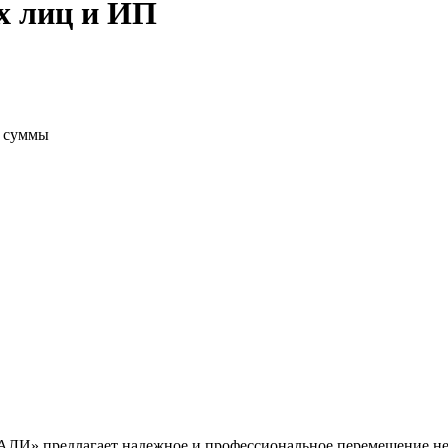
х лиц и ИП
т суммы
АЛИ» предлагает надежное и профессиональное перемещение не