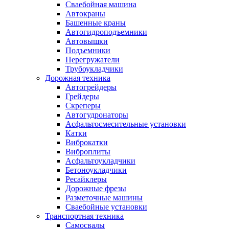
Сваебойная машина
Автокраны
Башенные краны
Автогидроподъемники
Автовышки
Подъемники
Перегружатели
Трубоукладчики
Дорожная техника
Автогрейдеры
Грейдеры
Скреперы
Автогудронаторы
Асфальтосмесительные установки
Катки
Виброкатки
Виброплиты
Асфальтоукладчики
Бетоноукладчики
Ресайклеры
Дорожные фрезы
Разметочные машины
Сваебойные установки
Транспортная техника
Самосвалы