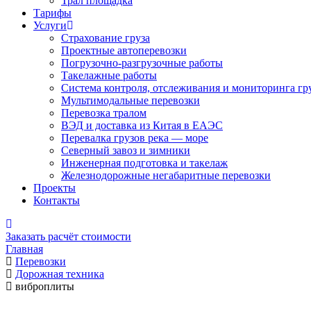
Трал площадка
Тарифы
Услуги
Страхование груза
Проектные автоперевозки
Погрузочно-разгрузочные работы
Такелажные работы
Система контроля, отслеживания и мониторинга гр
Мультимодальные перевозки
Перевозка тралом
ВЭД и доставка из Китая в ЕАЭС
Перевалка грузов река — море
Северный завоз и зимники
Инженерная подготовка и такелаж
Железнодорожные негабаритные перевозки
Проекты
Контакты
Заказать расчёт стоимости
Главная
Перевозки
Дорожная техника
виброплиты