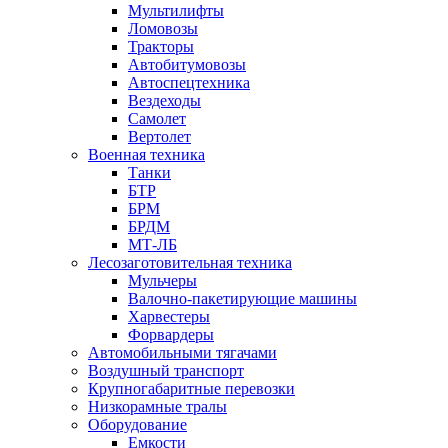
Мультилифты
Ломовозы
Тракторы
Автобитумовозы
Автоспецтехника
Вездеходы
Самолет
Вертолет
Военная техника
Танки
БТР
БРМ
БРДМ
МТ-ЛБ
Лесозаготовительная техника
Мульчеры
Валочно-пакетирующие машины
Харвестеры
Форвардеры
Автомобильными тягачами
Воздушный транспорт
Крупногабаритные перевозки
Низкорамные тралы
Оборудование
Емкости